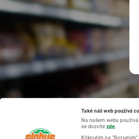
Také náš web používá c
Na našem webu používáme
se dozvíte
zde
.
Kliknutím na "Rozumím" 