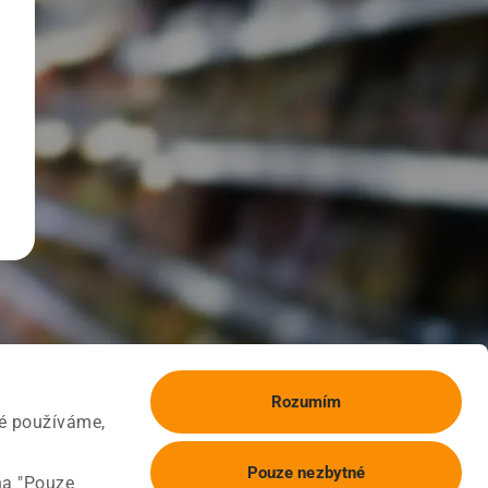
Rozumím
ké používáme,
Pouze nezbytné
na "Pouze