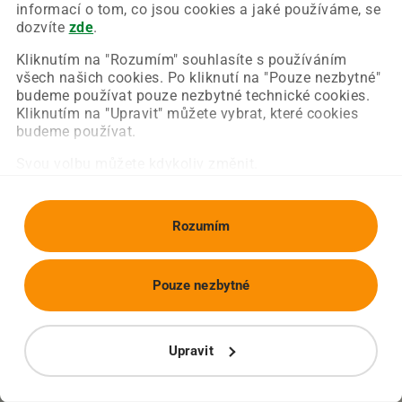
Chyba nastala na naší straně a už ji opravujeme.
informací o tom, co jsou cookies a jaké používáme, se
Zkuste prosím znovu načíst požadovanou stránku.
dozvíte
zde
.
Kliknutím na "Rozumím" souhlasíte s používáním
všech našich cookies. Po kliknutí na "Pouze nezbytné"
Obnovit stránku
Úvodní strana
budeme používat pouze nezbytné technické cookies.
Kliknutím na "Upravit" můžete vybrat, které cookies
budeme používat.
Svou volbu můžete kdykoliv změnit.
Rozumím
Pouze nezbytné
Upravit