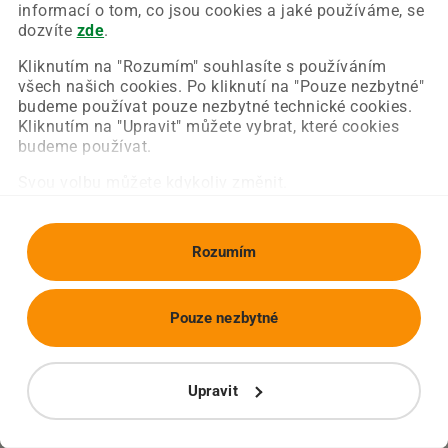
Chyba nastala na naší straně a už ji opravujeme.
informací o tom, co jsou cookies a jaké používáme, se
Zkuste prosím znovu načíst požadovanou stránku.
dozvíte
zde
.
Kliknutím na "Rozumím" souhlasíte s používáním
všech našich cookies. Po kliknutí na "Pouze nezbytné"
Obnovit stránku
Úvodní strana
budeme používat pouze nezbytné technické cookies.
Kliknutím na "Upravit" můžete vybrat, které cookies
budeme používat.
Svou volbu můžete kdykoliv změnit.
Rozumím
Pouze nezbytné
Upravit