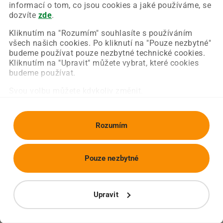
Chyba nastala na naší straně a už ji opravujeme.
informací o tom, co jsou cookies a jaké používáme, se
Zkuste prosím znovu načíst požadovanou stránku.
dozvíte
zde
.
Kliknutím na "Rozumím" souhlasíte s používáním
všech našich cookies. Po kliknutí na "Pouze nezbytné"
Obnovit stránku
Úvodní strana
budeme používat pouze nezbytné technické cookies.
Kliknutím na "Upravit" můžete vybrat, které cookies
budeme používat.
Svou volbu můžete kdykoliv změnit.
Rozumím
Pouze nezbytné
Upravit