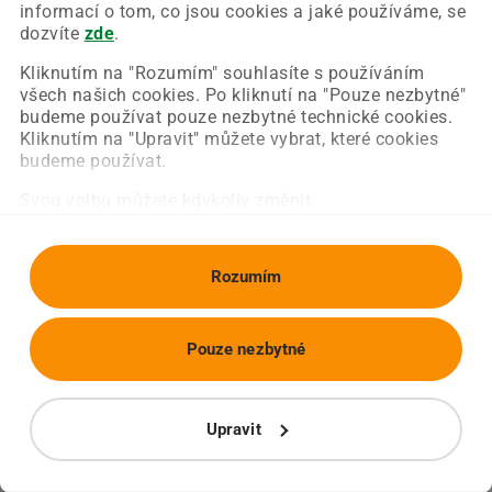
Chyba nastala na naší straně a už ji opravujeme.
informací o tom, co jsou cookies a jaké používáme, se
Zkuste prosím znovu načíst požadovanou stránku.
dozvíte
zde
.
Kliknutím na "Rozumím" souhlasíte s používáním
všech našich cookies. Po kliknutí na "Pouze nezbytné"
Obnovit stránku
Úvodní strana
budeme používat pouze nezbytné technické cookies.
Kliknutím na "Upravit" můžete vybrat, které cookies
budeme používat.
Svou volbu můžete kdykoliv změnit.
Rozumím
Pouze nezbytné
Upravit