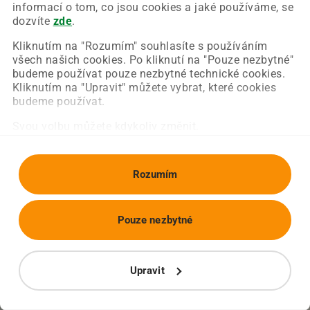
Chyba nastala na naší straně a už ji opravujeme.
informací o tom, co jsou cookies a jaké používáme, se
Zkuste prosím znovu načíst požadovanou stránku.
dozvíte
zde
.
Kliknutím na "Rozumím" souhlasíte s používáním
všech našich cookies. Po kliknutí na "Pouze nezbytné"
Obnovit stránku
Úvodní strana
budeme používat pouze nezbytné technické cookies.
Kliknutím na "Upravit" můžete vybrat, které cookies
budeme používat.
Svou volbu můžete kdykoliv změnit.
Rozumím
Pouze nezbytné
Upravit