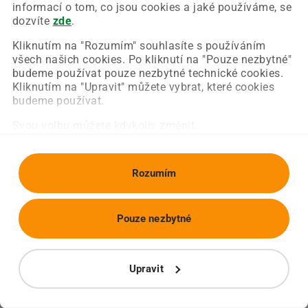
Chyba nastala na naší straně a už ji opravujeme.
informací o tom, co jsou cookies a jaké používáme, se
Zkuste prosím znovu načíst požadovanou stránku.
dozvíte
zde
.
Kliknutím na "Rozumím" souhlasíte s používáním
všech našich cookies. Po kliknutí na "Pouze nezbytné"
Obnovit stránku
Úvodní strana
budeme používat pouze nezbytné technické cookies.
Kliknutím na "Upravit" můžete vybrat, které cookies
budeme používat.
Svou volbu můžete kdykoliv změnit.
Rozumím
Pouze nezbytné
Upravit