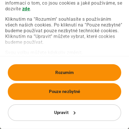
Chyba nastala na naší straně a už ji opravujeme.
informací o tom, co jsou cookies a jaké používáme, se
Zkuste prosím znovu načíst požadovanou stránku.
dozvíte
zde
.
Kliknutím na "Rozumím" souhlasíte s používáním
všech našich cookies. Po kliknutí na "Pouze nezbytné"
Obnovit stránku
Úvodní strana
budeme používat pouze nezbytné technické cookies.
Kliknutím na "Upravit" můžete vybrat, které cookies
budeme používat.
Svou volbu můžete kdykoliv změnit.
Rozumím
Pouze nezbytné
Upravit