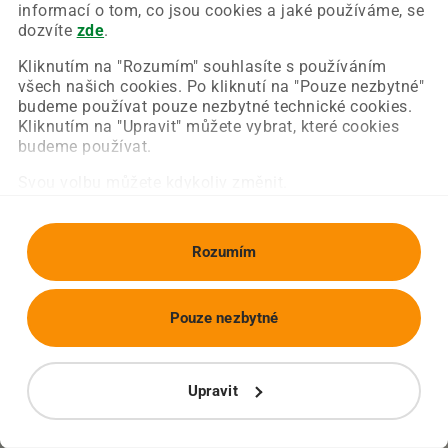
Chyba nastala na naší straně a už ji opravujeme.
informací o tom, co jsou cookies a jaké používáme, se
Zkuste prosím znovu načíst požadovanou stránku.
dozvíte
zde
.
Kliknutím na "Rozumím" souhlasíte s používáním
všech našich cookies. Po kliknutí na "Pouze nezbytné"
Obnovit stránku
Úvodní strana
budeme používat pouze nezbytné technické cookies.
Kliknutím na "Upravit" můžete vybrat, které cookies
budeme používat.
Svou volbu můžete kdykoliv změnit.
Rozumím
Pouze nezbytné
Upravit