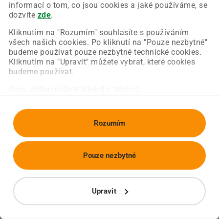
Chyba nastala na naší straně a už ji opravujeme.
informací o tom, co jsou cookies a jaké používáme, se
Zkuste prosím znovu načíst požadovanou stránku.
dozvíte
zde
.
Kliknutím na "Rozumím" souhlasíte s používáním
všech našich cookies. Po kliknutí na "Pouze nezbytné"
Obnovit stránku
Úvodní strana
budeme používat pouze nezbytné technické cookies.
Kliknutím na "Upravit" můžete vybrat, které cookies
budeme používat.
Svou volbu můžete kdykoliv změnit.
Rozumím
Pouze nezbytné
Upravit