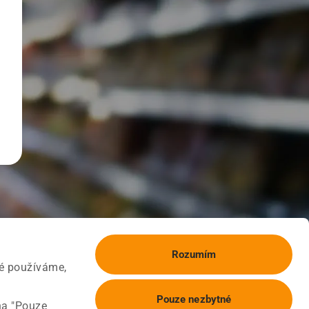
Rozumím
ké používáme,
Pouze nezbytné
na "Pouze