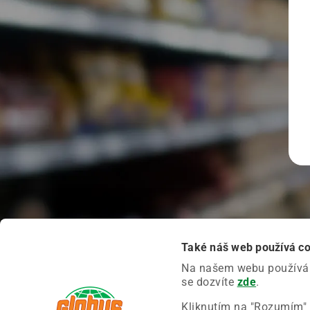
Také náš web používá c
Na našem webu používáme
se dozvíte
zde
.
Kliknutím na "Rozumím" 