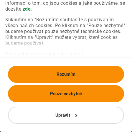
Chyba nastala na naší straně a už ji opravujeme.
informací o tom, co jsou cookies a jaké používáme, se
Zkuste prosím znovu načíst požadovanou stránku.
dozvíte
zde
.
Kliknutím na "Rozumím" souhlasíte s používáním
všech našich cookies. Po kliknutí na "Pouze nezbytné"
Obnovit stránku
Úvodní strana
budeme používat pouze nezbytné technické cookies.
Kliknutím na "Upravit" můžete vybrat, které cookies
budeme používat.
Svou volbu můžete kdykoliv změnit.
Rozumím
Pouze nezbytné
Upravit