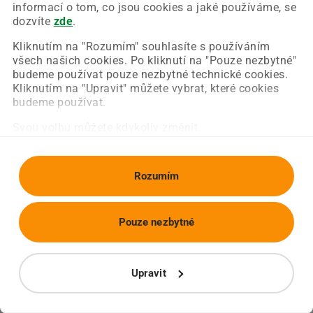
Chyba nastala na naší straně a už ji opravujeme.
informací o tom, co jsou cookies a jaké používáme, se
Zkuste prosím znovu načíst požadovanou stránku.
dozvíte
zde
.
Kliknutím na "Rozumím" souhlasíte s používáním
všech našich cookies. Po kliknutí na "Pouze nezbytné"
Obnovit stránku
Úvodní strana
budeme používat pouze nezbytné technické cookies.
Kliknutím na "Upravit" můžete vybrat, které cookies
budeme používat.
Svou volbu můžete kdykoliv změnit.
Rozumím
Pouze nezbytné
Upravit