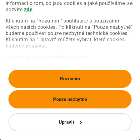
Chyba nastala na naší straně a už ji opravujeme.
informací o tom, co jsou cookies a jaké používáme, se
Zkuste prosím znovu načíst požadovanou stránku.
dozvíte
zde
.
Kliknutím na "Rozumím" souhlasíte s používáním
všech našich cookies. Po kliknutí na "Pouze nezbytné"
Obnovit stránku
Úvodní strana
budeme používat pouze nezbytné technické cookies.
Kliknutím na "Upravit" můžete vybrat, které cookies
budeme používat.
Svou volbu můžete kdykoliv změnit.
Rozumím
Pouze nezbytné
Upravit