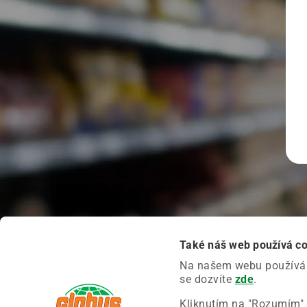
Také náš web používá c
Na našem webu používáme
se dozvíte
zde
.
Kliknutím na "Rozumím" 