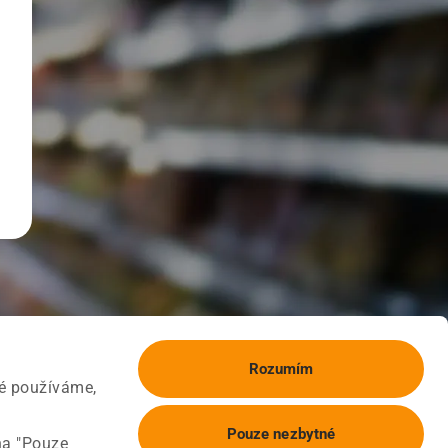
Rozumím
ké používáme,
Pouze nezbytné
na "Pouze