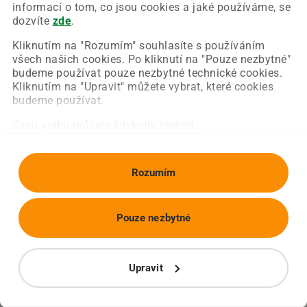
Chyba nastala na naší straně a už ji opravujeme.
informací o tom, co jsou cookies a jaké používáme, se
Zkuste prosím znovu načíst požadovanou stránku.
dozvíte
zde
.
Kliknutím na "Rozumím" souhlasíte s používáním
všech našich cookies. Po kliknutí na "Pouze nezbytné"
Obnovit stránku
Úvodní strana
budeme používat pouze nezbytné technické cookies.
Kliknutím na "Upravit" můžete vybrat, které cookies
budeme používat.
Svou volbu můžete kdykoliv změnit.
Rozumím
Pouze nezbytné
Upravit