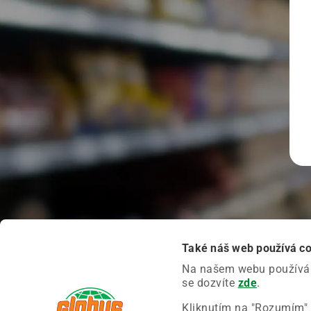
Také náš web používá c
Na našem webu používáme
se dozvíte
zde
.
Kliknutím na "Rozumím" 