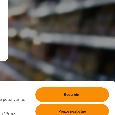
Rozumím
ké používáme,
Pouze nezbytné
na "Pouze