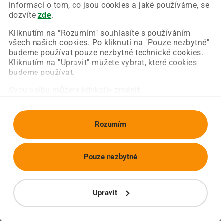
Chyba nastala na naší straně a už ji opravujeme.
informací o tom, co jsou cookies a jaké používáme, se
Zkuste prosím znovu načíst požadovanou stránku.
dozvíte
zde
.
Kliknutím na "Rozumím" souhlasíte s používáním
všech našich cookies. Po kliknutí na "Pouze nezbytné"
Obnovit stránku
Úvodní strana
budeme používat pouze nezbytné technické cookies.
Kliknutím na "Upravit" můžete vybrat, které cookies
budeme používat.
Svou volbu můžete kdykoliv změnit.
Rozumím
Pouze nezbytné
Upravit