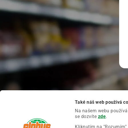
Také náš web používá c
Na našem webu používáme
se dozvíte
zde
.
Kliknutím na "Rozumím" 