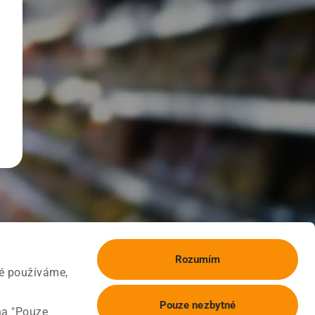
Rozumím
ké používáme,
Pouze nezbytné
na "Pouze