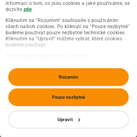
Chyba nastala na naší straně a už ji opravujeme.
informací o tom, co jsou cookies a jaké používáme, se
Zkuste prosím znovu načíst požadovanou stránku.
dozvíte
zde
.
Kliknutím na "Rozumím" souhlasíte s používáním
všech našich cookies. Po kliknutí na "Pouze nezbytné"
Obnovit stránku
Úvodní strana
budeme používat pouze nezbytné technické cookies.
Kliknutím na "Upravit" můžete vybrat, které cookies
budeme používat.
Svou volbu můžete kdykoliv změnit.
Rozumím
Pouze nezbytné
Upravit