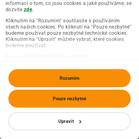
Chyba nastala na naší straně a už ji opravujeme.
informací o tom, co jsou cookies a jaké používáme, se
Zkuste prosím znovu načíst požadovanou stránku.
dozvíte
zde
.
Kliknutím na "Rozumím" souhlasíte s používáním
všech našich cookies. Po kliknutí na "Pouze nezbytné"
Obnovit stránku
Úvodní strana
budeme používat pouze nezbytné technické cookies.
Kliknutím na "Upravit" můžete vybrat, které cookies
budeme používat.
Svou volbu můžete kdykoliv změnit.
Rozumím
Pouze nezbytné
Upravit