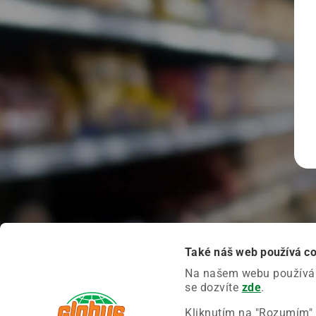
Také náš web používá c
Na našem webu používáme
se dozvíte
zde
.
Kliknutím na "Rozumím" 