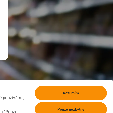
Rozumím
ké používáme,
Pouze nezbytné
na "Pouze