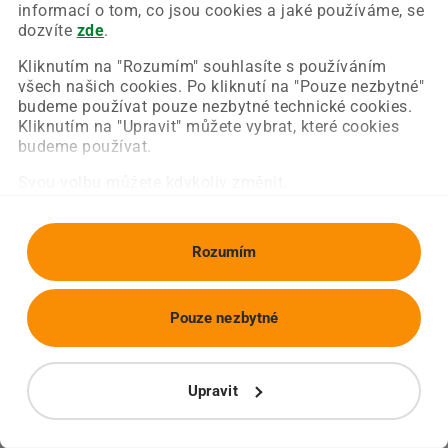
Chyba nastala na naší straně a už ji opravujeme.
informací o tom, co jsou cookies a jaké používáme, se
Zkuste prosím znovu načíst požadovanou stránku.
dozvíte
zde
.
Kliknutím na "Rozumím" souhlasíte s používáním
všech našich cookies. Po kliknutí na "Pouze nezbytné"
Obnovit stránku
Úvodní strana
budeme používat pouze nezbytné technické cookies.
Kliknutím na "Upravit" můžete vybrat, které cookies
budeme používat.
Svou volbu můžete kdykoliv změnit.
Rozumím
Pouze nezbytné
Upravit