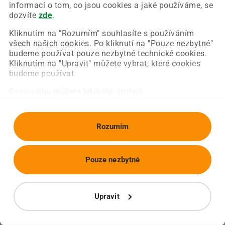
Chyba nastala na naší straně a už ji opravujeme.
informací o tom, co jsou cookies a jaké používáme, se
Zkuste prosím znovu načíst požadovanou stránku.
dozvíte
zde
.
Kliknutím na "Rozumím" souhlasíte s používáním
všech našich cookies. Po kliknutí na "Pouze nezbytné"
Obnovit stránku
Úvodní strana
budeme používat pouze nezbytné technické cookies.
Kliknutím na "Upravit" můžete vybrat, které cookies
budeme používat.
Svou volbu můžete kdykoliv změnit.
Rozumím
Pouze nezbytné
Upravit