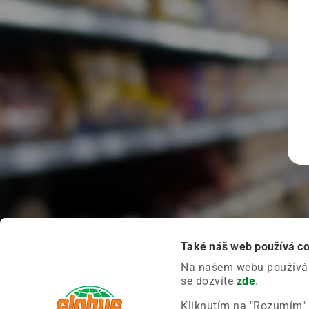
Také náš web používá c
Na našem webu používáme
se dozvíte
zde
.
Kliknutím na "Rozumím" 