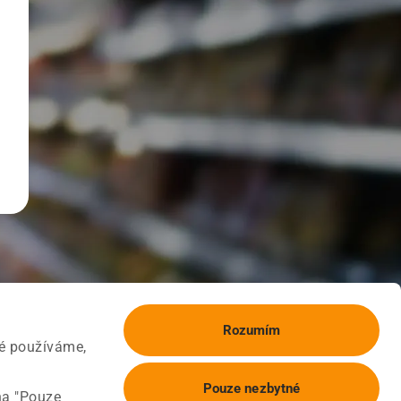
Rozumím
ké používáme,
Pouze nezbytné
na "Pouze