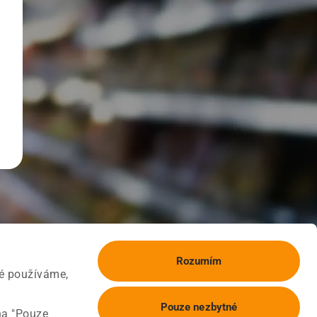
Rozumím
ké používáme,
Pouze nezbytné
na "Pouze