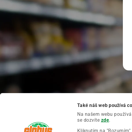
Také náš web používá c
Na našem webu používáme
se dozvíte
zde
.
Kliknutím na "Rozumím" 