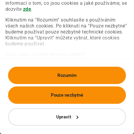
Chyba nastala na naší straně a už ji opravujeme.
informací o tom, co jsou cookies a jaké používáme, se
Zkuste prosím znovu načíst požadovanou stránku.
dozvíte
zde
.
Kliknutím na "Rozumím" souhlasíte s používáním
všech našich cookies. Po kliknutí na "Pouze nezbytné"
Obnovit stránku
Úvodní strana
budeme používat pouze nezbytné technické cookies.
Kliknutím na "Upravit" můžete vybrat, které cookies
budeme používat.
Svou volbu můžete kdykoliv změnit.
Rozumím
Pouze nezbytné
Upravit