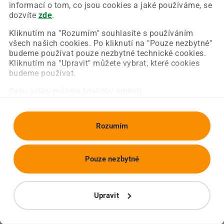
Chyba nastala na naší straně a už ji opravujeme.
informací o tom, co jsou cookies a jaké používáme, se
Zkuste prosím znovu načíst požadovanou stránku.
dozvíte
zde
.
Kliknutím na "Rozumím" souhlasíte s používáním
všech našich cookies. Po kliknutí na "Pouze nezbytné"
Obnovit stránku
Úvodní strana
budeme používat pouze nezbytné technické cookies.
Kliknutím na "Upravit" můžete vybrat, které cookies
budeme používat.
Svou volbu můžete kdykoliv změnit.
Rozumím
Pouze nezbytné
Upravit