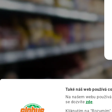
Také náš web používá c
Na našem webu používáme
se dozvíte
zde
.
Kliknutím na "Rozumím" 