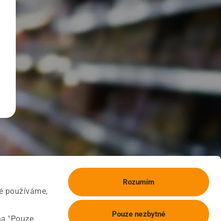
Rozumím
ké používáme,
Pouze nezbytné
na "Pouze