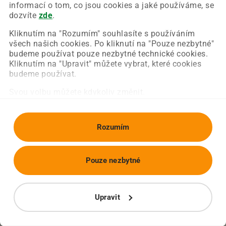
Chyba nastala na naší straně a už ji opravujeme.
informací o tom, co jsou cookies a jaké používáme, se
Zkuste prosím znovu načíst požadovanou stránku.
dozvíte
zde
.
Kliknutím na "Rozumím" souhlasíte s používáním
všech našich cookies. Po kliknutí na "Pouze nezbytné"
Obnovit stránku
Úvodní strana
budeme používat pouze nezbytné technické cookies.
Kliknutím na "Upravit" můžete vybrat, které cookies
budeme používat.
Svou volbu můžete kdykoliv změnit.
Rozumím
Pouze nezbytné
Upravit