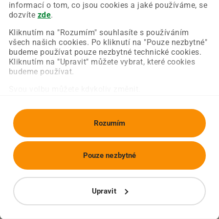
Chyba nastala na naší straně a už ji opravujeme.
informací o tom, co jsou cookies a jaké používáme, se
Zkuste prosím znovu načíst požadovanou stránku.
dozvíte
zde
.
Kliknutím na "Rozumím" souhlasíte s používáním
všech našich cookies. Po kliknutí na "Pouze nezbytné"
Obnovit stránku
Úvodní strana
budeme používat pouze nezbytné technické cookies.
Kliknutím na "Upravit" můžete vybrat, které cookies
budeme používat.
Svou volbu můžete kdykoliv změnit.
Rozumím
Pouze nezbytné
Upravit