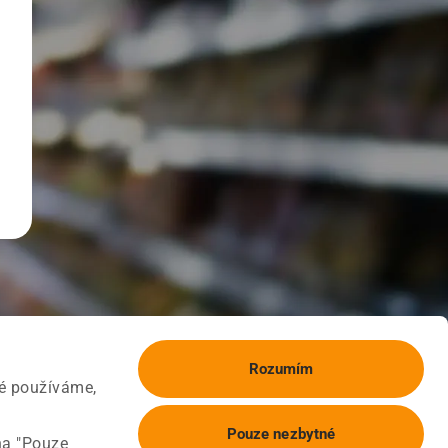
Rozumím
ké používáme,
Pouze nezbytné
na "Pouze