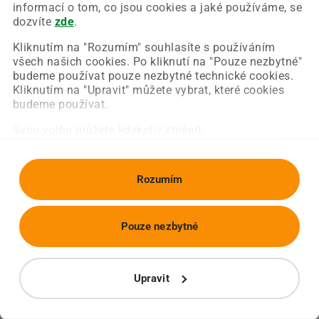
Chyba nastala na naší straně a už ji opravujeme.
informací o tom, co jsou cookies a jaké používáme, se
Zkuste prosím znovu načíst požadovanou stránku.
dozvíte
zde
.
Kliknutím na "Rozumím" souhlasíte s používáním
všech našich cookies. Po kliknutí na "Pouze nezbytné"
Obnovit stránku
Úvodní strana
budeme používat pouze nezbytné technické cookies.
Kliknutím na "Upravit" můžete vybrat, které cookies
budeme používat.
Svou volbu můžete kdykoliv změnit.
Rozumím
Pouze nezbytné
Upravit