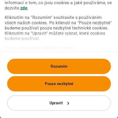
Chyba nastala na naší straně a už ji opravujeme.
informací o tom, co jsou cookies a jaké používáme, se
Zkuste prosím znovu načíst požadovanou stránku.
dozvíte
zde
.
Kliknutím na "Rozumím" souhlasíte s používáním
všech našich cookies. Po kliknutí na "Pouze nezbytné"
Obnovit stránku
Úvodní strana
budeme používat pouze nezbytné technické cookies.
Kliknutím na "Upravit" můžete vybrat, které cookies
budeme používat.
Svou volbu můžete kdykoliv změnit.
Rozumím
Pouze nezbytné
Upravit