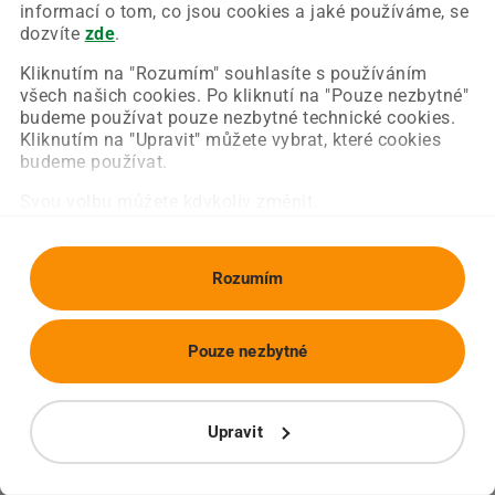
Chyba nastala na naší straně a už ji opravujeme.
informací o tom, co jsou cookies a jaké používáme, se
Zkuste prosím znovu načíst požadovanou stránku.
dozvíte
zde
.
Kliknutím na "Rozumím" souhlasíte s používáním
všech našich cookies. Po kliknutí na "Pouze nezbytné"
Obnovit stránku
Úvodní strana
budeme používat pouze nezbytné technické cookies.
Kliknutím na "Upravit" můžete vybrat, které cookies
budeme používat.
Svou volbu můžete kdykoliv změnit.
Rozumím
Pouze nezbytné
Upravit