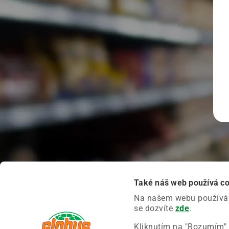
Také náš web používá c
Na našem webu používáme
se dozvíte
zde
.
Kliknutím na "Rozumím" 