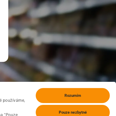
Rozumím
ké používáme,
Pouze nezbytné
na "Pouze