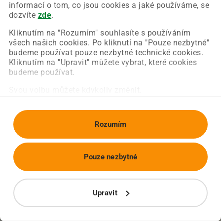
Chyba nastala na naší straně a už ji opravujeme.
informací o tom, co jsou cookies a jaké používáme, se
Zkuste prosím znovu načíst požadovanou stránku.
dozvíte
zde
.
Kliknutím na "Rozumím" souhlasíte s používáním
všech našich cookies. Po kliknutí na "Pouze nezbytné"
Obnovit stránku
Úvodní strana
budeme používat pouze nezbytné technické cookies.
Kliknutím na "Upravit" můžete vybrat, které cookies
budeme používat.
Svou volbu můžete kdykoliv změnit.
Rozumím
Pouze nezbytné
Upravit