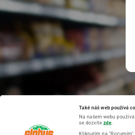
Také náš web používá c
Na našem webu používáme
se dozvíte
zde
.
Kliknutím na "Rozumím" 