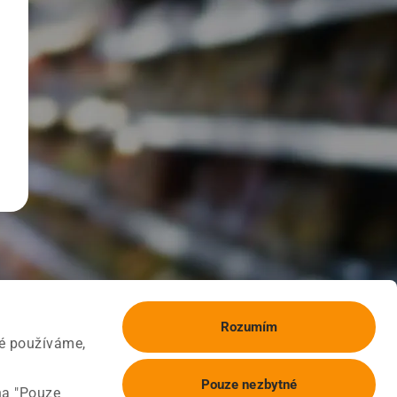
Rozumím
ké používáme,
Pouze nezbytné
na "Pouze