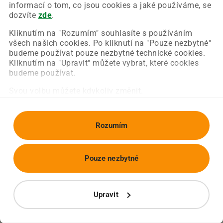
Chyba nastala na naší straně a už ji opravujeme.
informací o tom, co jsou cookies a jaké používáme, se
Zkuste prosím znovu načíst požadovanou stránku.
dozvíte
zde
.
Kliknutím na "Rozumím" souhlasíte s používáním
všech našich cookies. Po kliknutí na "Pouze nezbytné"
Obnovit stránku
Úvodní strana
budeme používat pouze nezbytné technické cookies.
Kliknutím na "Upravit" můžete vybrat, které cookies
budeme používat.
Svou volbu můžete kdykoliv změnit.
Rozumím
Pouze nezbytné
Upravit