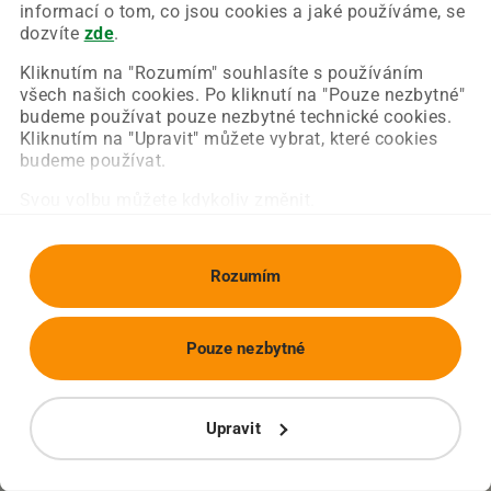
Chyba nastala na naší straně a už ji opravujeme.
informací o tom, co jsou cookies a jaké používáme, se
Zkuste prosím znovu načíst požadovanou stránku.
dozvíte
zde
.
Kliknutím na "Rozumím" souhlasíte s používáním
všech našich cookies. Po kliknutí na "Pouze nezbytné"
Obnovit stránku
Úvodní strana
budeme používat pouze nezbytné technické cookies.
Kliknutím na "Upravit" můžete vybrat, které cookies
budeme používat.
Svou volbu můžete kdykoliv změnit.
Rozumím
Pouze nezbytné
Upravit