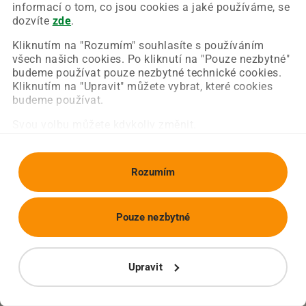
Chyba nastala na naší straně a už ji opravujeme.
informací o tom, co jsou cookies a jaké používáme, se
Zkuste prosím znovu načíst požadovanou stránku.
dozvíte
zde
.
Kliknutím na "Rozumím" souhlasíte s používáním
všech našich cookies. Po kliknutí na "Pouze nezbytné"
Obnovit stránku
Úvodní strana
budeme používat pouze nezbytné technické cookies.
Kliknutím na "Upravit" můžete vybrat, které cookies
budeme používat.
Svou volbu můžete kdykoliv změnit.
Rozumím
Pouze nezbytné
Upravit