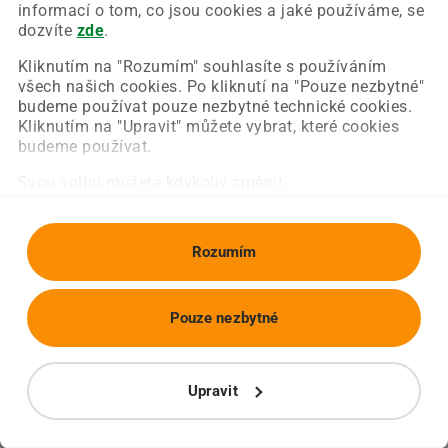
Chyba nastala na naší straně a už ji opravujeme.
informací o tom, co jsou cookies a jaké používáme, se
Zkuste prosím znovu načíst požadovanou stránku.
dozvíte
zde
.
Kliknutím na "Rozumím" souhlasíte s používáním
všech našich cookies. Po kliknutí na "Pouze nezbytné"
Obnovit stránku
Úvodní strana
budeme používat pouze nezbytné technické cookies.
Kliknutím na "Upravit" můžete vybrat, které cookies
budeme používat.
Svou volbu můžete kdykoliv změnit.
Rozumím
Pouze nezbytné
Upravit