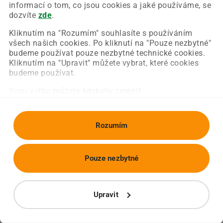
Chyba nastala na naší straně a už ji opravujeme.
informací o tom, co jsou cookies a jaké používáme, se
Zkuste prosím znovu načíst požadovanou stránku.
dozvíte
zde
.
Kliknutím na "Rozumím" souhlasíte s používáním
všech našich cookies. Po kliknutí na "Pouze nezbytné"
Obnovit stránku
Úvodní strana
budeme používat pouze nezbytné technické cookies.
Kliknutím na "Upravit" můžete vybrat, které cookies
budeme používat.
Svou volbu můžete kdykoliv změnit.
Rozumím
Pouze nezbytné
Upravit