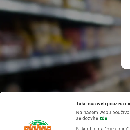
Také náš web používá c
Na našem webu používáme
se dozvíte
zde
.
Kliknutím na "Rozumím" 