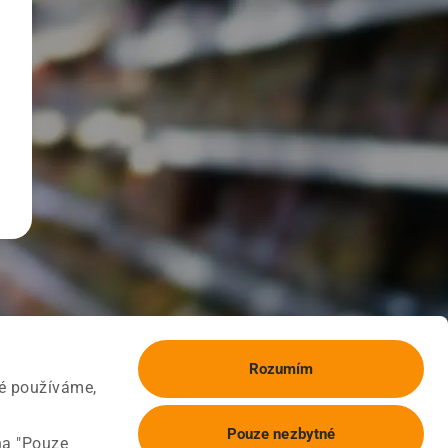
Rozumím
ké používáme,
Pouze nezbytné
na "Pouze