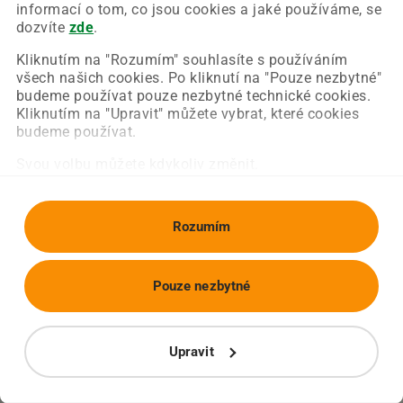
Chyba nastala na naší straně a už ji opravujeme.
informací o tom, co jsou cookies a jaké používáme, se
Zkuste prosím znovu načíst požadovanou stránku.
dozvíte
zde
.
Kliknutím na "Rozumím" souhlasíte s používáním
všech našich cookies. Po kliknutí na "Pouze nezbytné"
Obnovit stránku
Úvodní strana
budeme používat pouze nezbytné technické cookies.
Kliknutím na "Upravit" můžete vybrat, které cookies
budeme používat.
Svou volbu můžete kdykoliv změnit.
Rozumím
Pouze nezbytné
Upravit