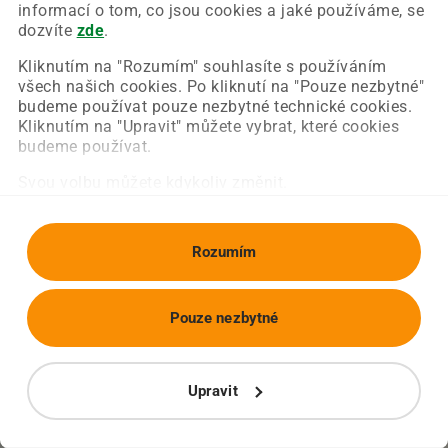
Chyba nastala na naší straně a už ji opravujeme.
informací o tom, co jsou cookies a jaké používáme, se
Zkuste prosím znovu načíst požadovanou stránku.
dozvíte
zde
.
Kliknutím na "Rozumím" souhlasíte s používáním
všech našich cookies. Po kliknutí na "Pouze nezbytné"
Obnovit stránku
Úvodní strana
budeme používat pouze nezbytné technické cookies.
Kliknutím na "Upravit" můžete vybrat, které cookies
budeme používat.
Svou volbu můžete kdykoliv změnit.
Rozumím
Pouze nezbytné
Upravit