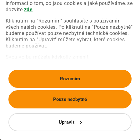
Chyba nastala na naší straně a už ji opravujeme.
informací o tom, co jsou cookies a jaké používáme, se
Zkuste prosím znovu načíst požadovanou stránku.
dozvíte
zde
.
Kliknutím na "Rozumím" souhlasíte s používáním
všech našich cookies. Po kliknutí na "Pouze nezbytné"
Obnovit stránku
Úvodní strana
budeme používat pouze nezbytné technické cookies.
Kliknutím na "Upravit" můžete vybrat, které cookies
budeme používat.
Svou volbu můžete kdykoliv změnit.
Rozumím
Pouze nezbytné
Upravit