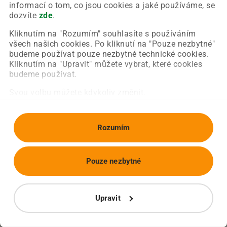
Chyba nastala na naší straně a už ji opravujeme.
informací o tom, co jsou cookies a jaké používáme, se
Zkuste prosím znovu načíst požadovanou stránku.
dozvíte
zde
.
Kliknutím na "Rozumím" souhlasíte s používáním
všech našich cookies. Po kliknutí na "Pouze nezbytné"
Obnovit stránku
Úvodní strana
budeme používat pouze nezbytné technické cookies.
Kliknutím na "Upravit" můžete vybrat, které cookies
budeme používat.
Svou volbu můžete kdykoliv změnit.
Rozumím
Pouze nezbytné
Upravit