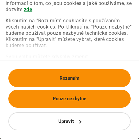
Chyba nastala na naší straně a už ji opravujeme.
informací o tom, co jsou cookies a jaké používáme, se
Zkuste prosím znovu načíst požadovanou stránku.
dozvíte
zde
.
Kliknutím na "Rozumím" souhlasíte s používáním
všech našich cookies. Po kliknutí na "Pouze nezbytné"
Obnovit stránku
Úvodní strana
budeme používat pouze nezbytné technické cookies.
Kliknutím na "Upravit" můžete vybrat, které cookies
budeme používat.
Svou volbu můžete kdykoliv změnit.
Rozumím
Pouze nezbytné
Upravit