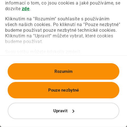
Chyba nastala na naší straně a už ji opravujeme.
informací o tom, co jsou cookies a jaké používáme, se
Zkuste prosím znovu načíst požadovanou stránku.
dozvíte
zde
.
Kliknutím na "Rozumím" souhlasíte s používáním
všech našich cookies. Po kliknutí na "Pouze nezbytné"
Obnovit stránku
Úvodní strana
budeme používat pouze nezbytné technické cookies.
Kliknutím na "Upravit" můžete vybrat, které cookies
budeme používat.
Svou volbu můžete kdykoliv změnit.
Rozumím
Pouze nezbytné
Upravit